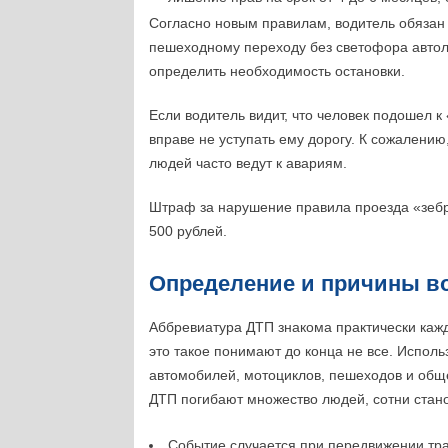
Согласно новым правилам, водитель обязан
пешеходному переходу без светофора автол
определить необходимость остановки.
Если водитель видит, что человек подошел к
вправе не уступать ему дорогу. К сожалению
людей часто ведут к авариям.
Штраф за нарушение правила проезда «зебры
500 рублей.
Определение и причины в
Аббревиатура ДТП знакома практически каждо
это такое понимают до конца не все. Испол
автомобилей, мотоциклов, пешеходов и обще
ДТП погибают множество людей, сотни стан
Событие случается при передвижении тра