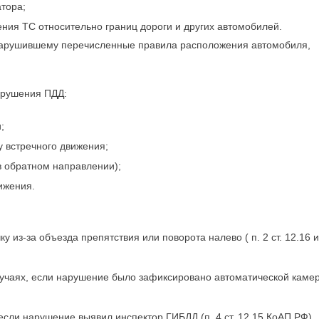
атора;
ния ТС относительно границ дороги и других автомобилей.
, нарушившему перечисленные правила расположения автомобиля,
нарушения ПДД:
;
у встречного движения;
в обратном направлении);
ижения.
 из-за объезда препятствия или поворота налево ( п. 2 ст. 12.16 и
лучаях, если нарушение было зафиксировано автоматической каме
 если нарушение выявил инспектор ГИБДД (п. 4 ст. 12.15 КоАП РФ).