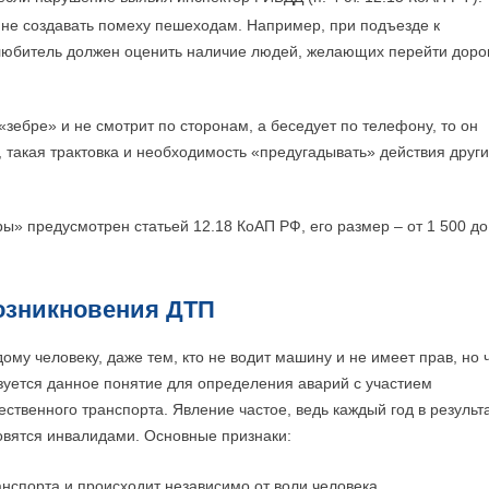
 не создавать помеху пешеходам. Например, при подъезде к
юбитель должен оценить наличие людей, желающих перейти дорог
 «зебре» и не смотрит по сторонам, а беседует по телефону, то он
, такая трактовка и необходимость «предугадывать» действия друг
» предусмотрен статьей 12.18 КоАП РФ, его размер – от 1 500 до
озникновения ДТП
му человеку, даже тем, кто не водит машину и не имеет прав, но 
ьзуется данное понятие для определения аварий с участием
ственного транспорта. Явление частое, ведь каждый год в результ
овятся инвалидами. Основные признаки:
нспорта и происходит независимо от воли человека.