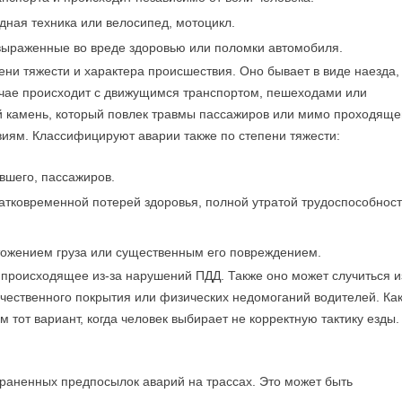
ная техника или велосипед, мотоцикл.
 выраженные во вреде здоровью или поломки автомобиля.
ени тяжести и характера происшествия. Оно бывает в виде наезда,
учае происходит с движущимся транспортом, пешеходами или
 камень, который повлек травмы пассажиров или мимо проходяще
иям. Классифицируют аварии также по степени тяжести:
вшего, пассажиров.
атковременной потерей здоровья, полной утратой трудоспособнос
тожением груза или существенным его повреждением.
 происходящее из-за нарушений ПДД. Также оно может случиться и
ачественного покрытия или физических недомоганий водителей. Ка
 тот вариант, когда человек выбирает не корректную тактику езды.
раненных предпосылок аварий на трассах. Это может быть