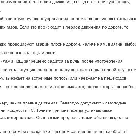
е изменение траектории движения, выезд на встречную полосу,
.
й в системе рулевого управления, поломка внешних осветительны
х газов. Если это происходит в период движения по дороге, то
ко провоцируют аварии плохие дороги, наличие ям, вмятин, выбо
изационные колодцы и люки.
илами ПДД запрещено садится за руль, после употребления
ценивать ситуацию на дороге наступает даже после одной-двух рю
тку, выезжает на встречные полосы или наезжает на пешеходов.
риводят ослепляющие огни встречных авто, после которых способно
а нарушения правил движения. Зачастую допускают их молодые
или мощность ТС. Точные причины всегда устанавливает
 есть потерпевшие. Основными предпосылками обычно выделяют:
ного режима, вождение в пьяном состоянии, попытки обгона в