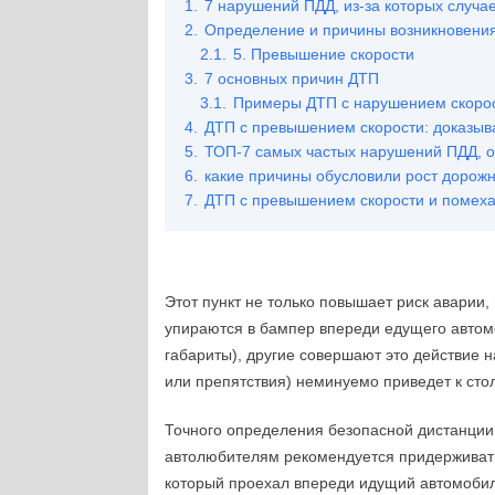
1.
7 нарушений ПДД, из-за которых случа
2.
Определение и причины возникновени
2.1.
5. Превышение скорости
3.
7 основных причин ДТП
3.1.
Примеры ДТП с нарушением скоро
4.
ДТП с превышением скорости: доказыв
5.
ТОП-7 самых частых нарушений ПДД, о
6.
какие причины обусловили рост дорож
7.
ДТП с превышением скорости и помеха –
Этот пункт не только повышает риск аварии
упираются в бампер впереди едущего автом
габариты), другие совершают это действие
или препятствия) неминуемо приведет к сто
Точного определения безопасной дистанции в
автолюбителям рекомендуется придерживать
который проехал впереди идущий автомобиль,