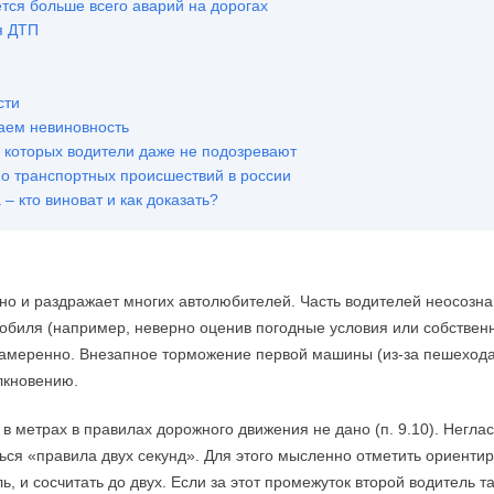
ется больше всего аварий на дорогах
я ДТП
сти
аем невиновность
 которых водители даже не подозревают
но транспортных происшествий в россии
 кто виноват и как доказать?
, но и раздражает многих автолюбителей. Часть водителей неосозн
обиля (например, неверно оценив погодные условия или собствен
 намеренно. Внезапное торможение первой машины (из-за пешеход
лкновению.
 метрах в правилах дорожного движения не дано (п. 9.10). Неглас
ся «правила двух секунд». Для этого мысленно отметить ориентир
 и сосчитать до двух. Если за этот промежуток второй водитель т