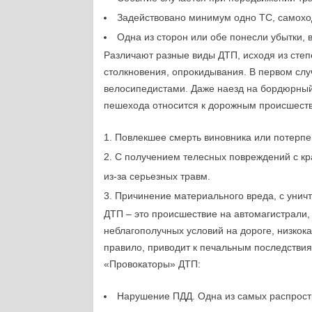
Задействовано минимум одно ТС, самоход
Одна из сторон или обе понесли убытки,
Различают разные виды ДТП, исходя из степ
столкновения, опрокидывания. В первом сл
велосипедистами. Даже наезд на бордюрный
пешехода относится к дорожным происшеств
Повлекшее смерть виновника или потерпе
С получением телесных повреждений с кр
из-за серьезных травм.
Причинение материального вреда, с унич
ДТП – это происшествие на автомагистрали,
неблагополучных условий на дороге, низкок
правило, приводит к печальным последствиям
«Провокаторы» ДТП:
Нарушение ПДД. Одна из самых распрост