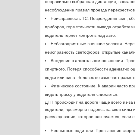
неправильно выбранная дистанция, внезапно
несоблюдение правил проезда перекрестков
Неисправность ТС. Повреждения шин, сбо
приборов, герметичности вывода отработавши
водитель теряет контроль над авто.
Неблагоприятные внешние условия. Неред
неисправность светофоров, открытые канал
Вождение в алкогольном опьянении. Прав
спиртного. Потеря способности адекватно о
водки или вина. Человек не замечает разме
Физическое состояние. К аварии часто п
видеть трассу у водителя снижается.
ДТП происходит на дороге чаще всего из-з
водители, чрезмерно надеясь на свои силы 
расследование, которое назначается, если
Неопытные водители. Превышение скорост