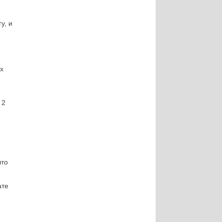
у, и
их
 2
что
ате