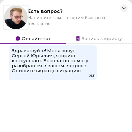
Для любых предложений по
Блог юриста
сайту: insumke@cp9.ru
Юридические статьи
Ростелеко сокрашает сотрудников
в 2022 году
Опубликовано:
01 февраля, 2022
Категория:
Частное право
Автор:
admin
Комментариев нет
Здравствуйте, в этой статье мы постараемся ответить на