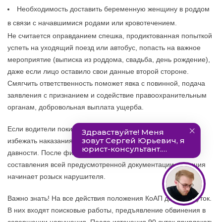
Необходимость доставить беременную женщину в роддом
в связи с начавшимися родами или кровотечением.
Не считается оправданием спешка, продиктованная попыткой
успеть на уходящий поезд или автобус, попасть на важное
мероприятие (выписка из роддома, свадьба, день рождение),
даже если лицо оставило свои данные второй стороне.
Смягчить ответственность поможет явка с повинной, подача
заявления с признанием и содействие правоохранительным
органам, добровольная выплата ущерба.
Если водители покидают место аварии без веских причин,
избежать наказания удастся только по истечению срока
давности. После фиксации события, опроса свидетелей и
составления всей предусмотренной документации, полиция
начинает розыск нарушителя.
Важно знать! На все действия положения КоАП дают 90 суток.
В них входят поисковые работы, предъявление обвинения в