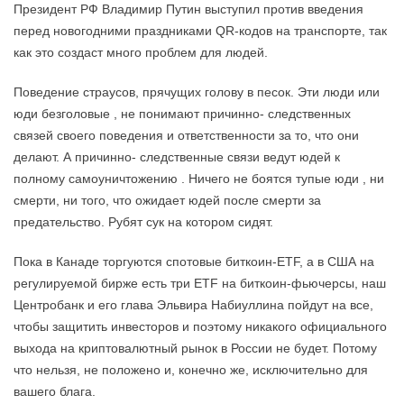
Президент РФ Владимир Путин выступил против введения
перед новогодними праздниками QR-кодов на транспорте, так
как это создаст много проблем для людей.
Поведение страусов, прячущих голову в песок. Эти люди или
юди безголовые , не понимают причинно- следственных
связей своего поведения и ответственности за то, что они
делают. А причинно- следственные связи ведут юдей к
полному самоуничтожению . Ничего не боятся тупые юди , ни
смерти, ни того, что ожидает юдей после смерти за
предательство. Рубят сук на котором сидят.
Пока в Канаде торгуются спотовые биткоин-ETF, а в США на
регулируемой бирже есть три ETF на биткоин-фьючерсы, наш
Центробанк и его глава Эльвира Набиуллина пойдут на все,
чтобы защитить инвесторов и поэтому никакого официального
выхода на криптовалютный рынок в России не будет. Потому
что нельзя, не положено и, конечно же, исключительно для
вашего блага.