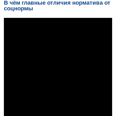
В чём главные отличия норматива от
соцнормы