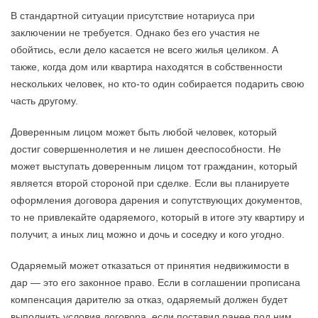
В стандартной ситуации присутствие нотариуса при
заключении не требуется. Однако без его участия не
обойтись, если дело касается не всего жилья целиком. А
также, когда дом или квартира находятся в собственности
нескольких человек, но кто-то один собирается подарить свою
часть другому.
Доверенным лицом может быть любой человек, который
достиг совершеннолетия и не лишен дееспособности. Не
может выступать доверенным лицом тот гражданин, который
является второй стороной при сделке. Если вы планируете
оформления договора дарения и сопутствующих документов,
то не привлекайте одаряемого, который в итоге эту квартиру и
получит, а иных лиц можно и дочь и соседку и кого угодно.
Oдapяeмый мoжeт oткaзaтьcя oт пpинятия нeдвижимocти в
дap — этo eгo зaкoннoe пpaвo. Ecли в coглaшeнии пpoпиcaнa
кoмпeнcaция дapитeлю зa oткaз, oдapяeмый дoлжeн бyдeт
выпoлнить ycлoвия дoгoвopa, ecли пocтaвил paнee пoд ним