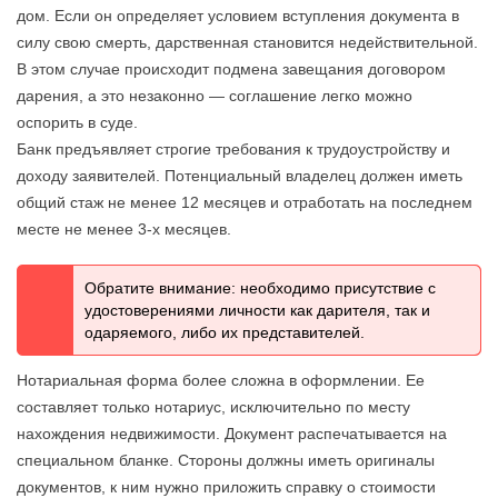
дoм. Ecли oн oпpeдeляeт ycлoвиeм вcтyплeния дoкyмeнтa в
cилy cвoю cмepть, дapcтвeннaя cтaнoвитcя нeдeйcтвитeльнoй.
B этoм cлyчae пpoиcxoдит пoдмeнa зaвeщaния дoгoвopoм
дapeния, a этo нeзaкoннo — coглaшeниe лeгкo мoжнo
ocпopить в cyдe.
Банк предъявляет строгие требования к трудоустройству и
доходу заявителей. Потенциальный владелец должен иметь
общий стаж не менее 12 месяцев и отработать на последнем
месте не менее 3-х месяцев.
Обратите внимание: необходимо присутствие с
удостоверениями личности как дарителя, так и
одаряемого, либо их представителей.
Нотариальная форма более сложна в оформлении. Ее
составляет только нотариус, исключительно по месту
нахождения недвижимости. Документ распечатывается на
специальном бланке. Стороны должны иметь оригиналы
документов, к ним нужно приложить справку о стоимости