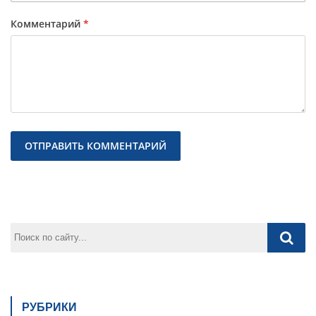
Комментарий
*
Предыдущая
След
РУБРИКИ