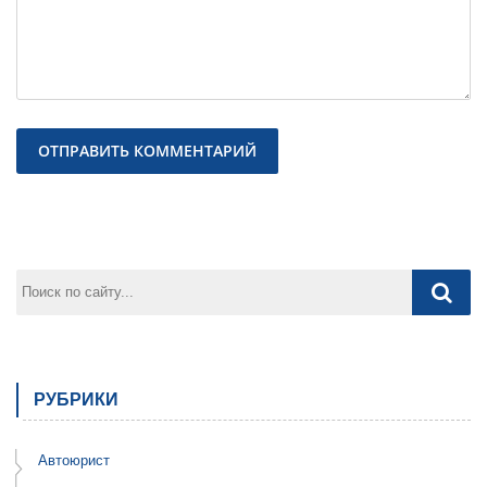
Предыдущая
След
РУБРИКИ
Автоюрист