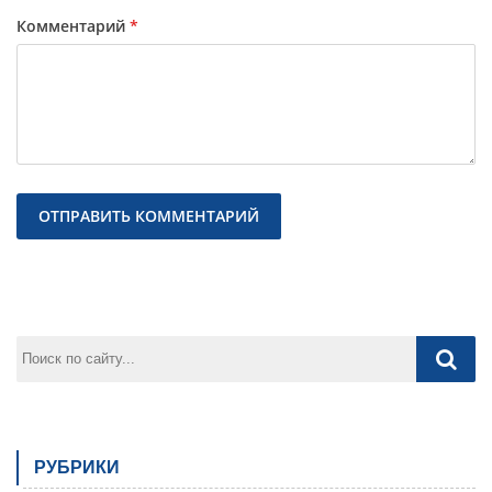
Комментарий
*
Предыдущая
След
РУБРИКИ