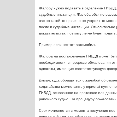
Жалобу нужно подавать в отделение ГИБДД,
судебные инстанции. Жалоба обычно рассмат
вас по какой-то причине не устроит, то мож
после в судебные инстанции. Относительно
доказательства, поэтому легче будет подать
Пример если нет тот автомобиль.
Жалоба на постановление ГИБДД может быть
необходимости, в процессе обжалования от 
адвокаты, имеющие соответствующую довер
Думая, куда обращаться с жалобой об отмен
ходатайства можно взять у юриста) нужно п
ГИБДД, основанное на протоколе или данны
районного судью. На процедуру обжалования
Срок исчисляется с момента получения пост
передачи бумаг для обжалования использую