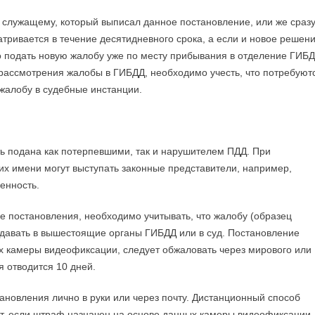
 служащему, который выписал данное постановление, или же сразу
ривается в течение десятидневного срока, а если и новое решен
но подать новую жалобу уже по месту прибывания в отделение ГИБД
 рассмотрения жалобы в ГИБДД, необходимо учесть, что потребуют
 жалобу в судебные инстанции.
 подана как потерпевшими, так и нарушителем ПДД. При
их имени могут выступать законные представители, например,
енность.
е постановления, необходимо учитывать, что жалобу (образец
одавать в вышестоящие органы ГИБДД или в суд. Постановление
х камеры видеофиксации, следует обжаловать через мирового или
 отводится 10 дней.
ановления лично в руки или через почту. Дистанционный способ
т, если штраф назначен на основе данных камеры видеофиксации.