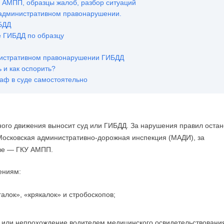
 АМПП, образцы жалоб, разбор ситуаций
 административном правонарушении.
БДД
е ГИБДД по образцу
нистративном правонарушении ГИБДД
 и как оспорить?
аф в суде самостоятельно
ого движения выносит суд или ГИБДД. За нарушения правил остан
 Московская административно-дорожная инспекция (МАДИ), за
кве — ГКУ АМПП.
ениям:
алок», «крякалок» и стробоскопов;
я или непрохождение водителем медицинского освидетельствовани