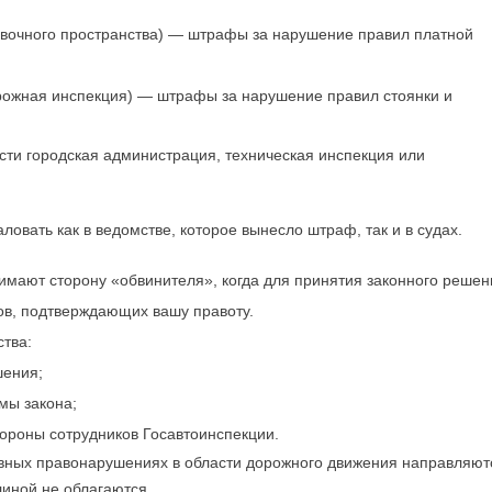
вочного пространства) — штрафы за нарушение правил платной
ожная инспекция) — штрафы за нарушение правил стоянки и
сти городская администрация, техническая инспекция или
ать как в ведомстве, которое вынесло штраф, так и в судах.
имают сторону «обвинителя», когда для принятия законного решен
ов, подтверждающих вашу правоту.
ства:
шения;
мы закона;
ороны сотрудников Госавтоинспекции.
вных правонарушениях в области дорожного движения направляют
линой не облагаются.