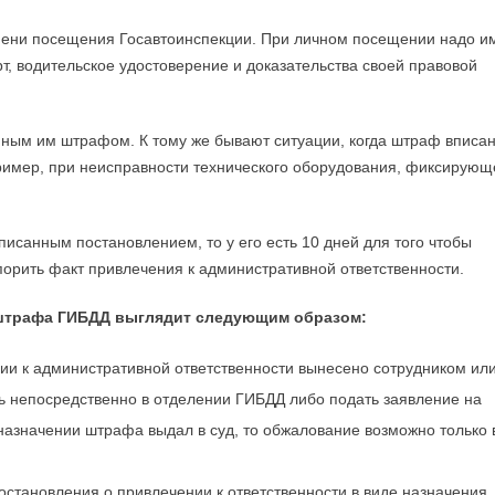
емени посещения Госавтоинспекции. При личном посещении надо и
т, водительское удостоверение и доказательства своей правовой
нным им штрафом. К тому же бывают ситуации, когда штраф вписа
ример, при неисправности технического оборудования, фиксирующ
писанным постановлением, то у его есть 10 дней для того чтобы
орить факт привлечения к административной ответственности.
 штрафа ГИБДД выглядит следующим образом:
нии к административной ответственности вынесено сотрудником ил
ь непосредственно в отделении ГИБДД либо подать заявление на
 назначении штрафа выдал в суд, то обжалование возможно только 
остановления о привлечении к ответственности в виде назначения