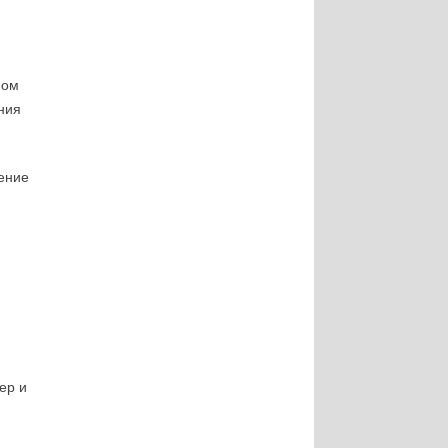
ном
ния
ение
ер и
ы