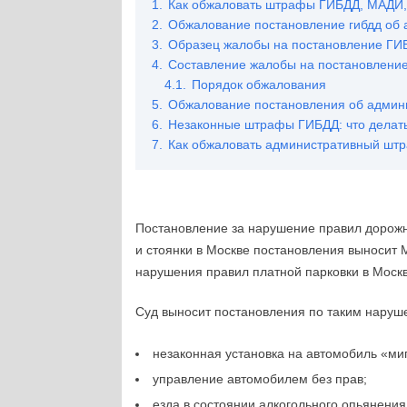
1.
Как обжаловать штрафы ГИБДД, МАДИ,
2.
Обжалование постановление гибдд об
3.
Образец жалобы на постановление ГИ
4.
Составление жалобы на постановлени
4.1.
Порядок обжалования
5.
Обжалование постановления об адми
6.
Незаконные штрафы ГИБДД: что делать
7.
Как обжаловать административный штр
Постановление за нарушение правил дорожн
и стоянки в Москве постановления выносит
нарушения правил платной парковки в Мос
Суд выносит постановления по таким наруш
незаконная установка на автомобиль «миг
управление автомобилем без прав;
езда в состоянии алкогольного опьянени