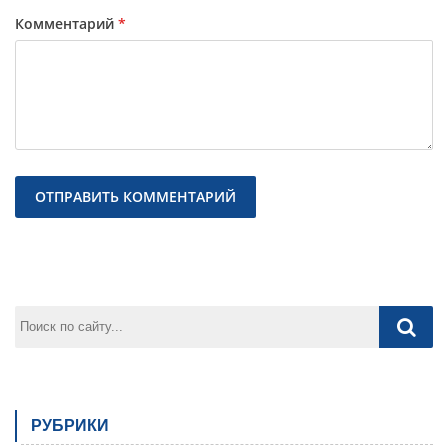
Комментарий
*
Предыдущая
След
РУБРИКИ